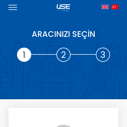
ARACINIZI SEÇİN
1
2
3