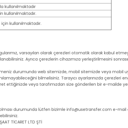
la kullanılmaktadır
n kullanılmaktadır.
 için kullanılmaktadır.
gularımız, varsayılan olarak çerezleri otomatik olarak kabul etmey
ullanabilirsiniz. Ayrıca çerezlerin cihazımıza yerleştirilmesini s
llemeniz durumunda web sitemizde, mobil sitemizde veya mobil uy
anılamayabileceğini bilmelisiniz. Tarayıcı ayarlarınızda çerezleri 
ret ettiğinizde veya tarafımızdan size gönderilen bir e-mailde yer 
ın olması durumunda lütfen bizimle
info@usetransfer.com
e-mail 
ilirsiniz.
ŞAAT TİCARET LTD ŞTİ