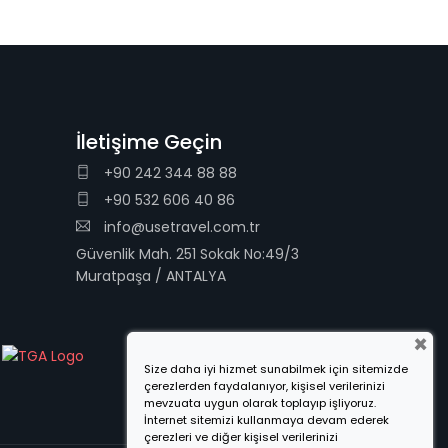
İletişime Geçin
+90 242 344 88 88
+90 532 606 40 86
info@usetravel.com.tr
Güvenlik Mah. 251 Sokak No:49/3
Muratpaşa / ANTALYA
×
Size daha iyi hizmet sunabilmek için sitemizde
çerezlerden faydalanıyor, kişisel verilerinizi
mevzuata uygun olarak toplayıp işliyoruz.
İnternet sitemizi kullanmaya devam ederek
çerezleri ve diğer kişisel verilerinizi