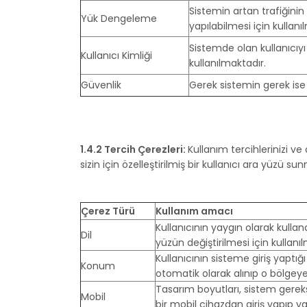
Sistemin artan trafiğinin
Yük Dengeleme
yapılabilmesi için kullanı
Sistemde olan kullanıcıy
Kullanıcı Kimliği
kullanılmaktadır.
Güvenlik
Gerek sistemin gerek ise 
1.4.2 Tercih Çerezleri:
Kullanım tercihlerinizi ve 
sizin için özelleştirilmiş bir kullanıcı ara yüzü su
Çerez Türü
Kullanım amacı
Kullanıcının yaygın olarak kulla
Dil
yüzün değiştirilmesi için kullanı
Kullanıcının sisteme giriş yaptığı
Konum
otomatik olarak alınıp o bölgey
Tasarım boyutları, sistem gerek
Mobil
bir mobil cihazdan giriş yapıp y