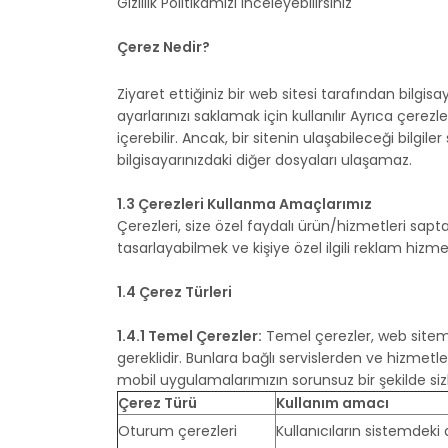
Gizlilik Politikamızı inceleyebilirsiniz
Çerez Nedir?
Ziyaret ettiğiniz bir web sitesi tarafından bilgisa
ayarlarınızı saklamak için kullanılır Ayrıca çerezle
içerebilir. Ancak, bir sitenin ulaşabileceği bilgile
bilgisayarınızdaki diğer dosyaları ulaşamaz.
1.3 Çerezleri Kullanma Amaçlarımız
Çerezleri, size özel faydalı ürün/hizmetleri sapta
tasarlayabilmek ve kişiye özel ilgili reklam hiz
1.4 Çerez Türleri
1.4.1 Temel Çerezler:
Temel çerezler, web sitemi
gereklidir. Bunlara bağlı servislerden ve hizm
mobil uygulamalarımızın sorunsuz bir şekilde si
Çerez Türü
Kullanım amacı
Oturum çerezleri
Kullanıcıların sistemdek