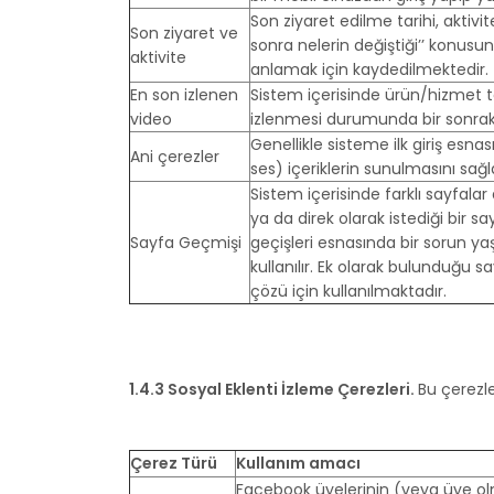
Son ziyaret edilme tarihi, aktivite
Son ziyaret ve
sonra nelerin değiştiği’’ konusu
aktivite
anlamak için kaydedilmektedir.
En son izlenen
Sistem içerisinde ürün/hizmet t
video
izlenmesi durumunda bir sonraki 
Genellikle sisteme ilk giriş esna
Ani çerezler
ses) içeriklerin sunulmasını sağ
Sistem içerisinde farklı sayfalar 
ya da direk olarak istediği bir sa
Sayfa Geçmişi
geçişleri esnasında bir sorun ya
kullanılır. Ek olarak bulunduğu sa
çözü için kullanılmaktadır.
1.4.3 Sosyal Eklenti İzleme Çerezleri.
Bu çerezle
Çerez Türü
Kullanım amacı
Facebook üyelerinin (veya üye olm