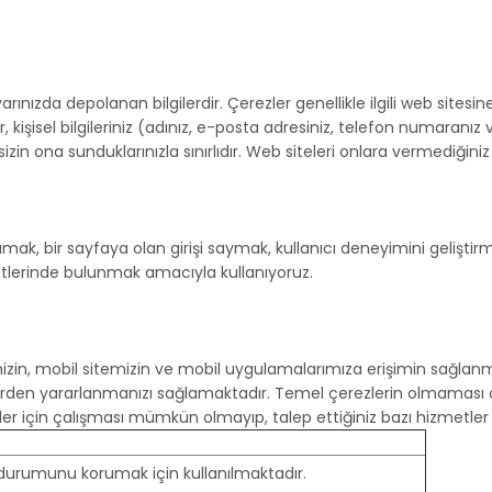
yarınızda depolanan bilgilerdir. Çerezler genellikle ilgili web sites
r, kişisel bilgileriniz (adınız, e-posta adresiniz, telefon numaranız 
r sizin ona sunduklarınızla sınırlıdır. Web siteleri onlara vermediğiniz
mak, bir sayfaya olan girişi saymak, kullanıcı deneyimini geliştirme
metlerinde bulunmak amacıyla kullanıyoruz.
zin, mobil sitemizin ve mobil uygulamalarımıza erişimin sağlanmas
etlerden yararlanmanızı sağlamaktadır. Temel çerezlerin olmaması
zler için çalışması mümkün olmayıp, talep ettiğiniz bazı hizmetle
i durumunu korumak için kullanılmaktadır.