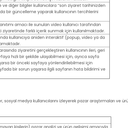
 ve diğer bilgiler kullanıcılara ‘‘son ziyaret tarihinizden
nda bir güncelleme yaparak kullanıcının tercihlerini
anıtımı amacı ile sunulan video kullanıcı tarafından
ziyaretinde farklı içerik sunmak için kullanılmaktadır.
sında kullanıcıya aniden interaktif (popup, video ya da
lamaktadır.
arasında ziyaretini gerçekleştiren kullanıcının ileri, geri
yfaya hızlı bir şekilde ulaşabilmesi için, ayrıca sayfa
şarsa bir önceki sayfaya yönlendirilebilmesi için
yfada bir sorun yaşarsa ilgili sayfanın hata bildirimi ve
r, sosyal medya kullanıcılarını izleyerek pazar araştırmaları ve ürü
ayan kişilerin) pazar analizi ve ürün gelişimi amacıyla