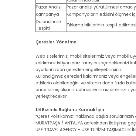
kullanılmaktadır.
Pazar Analizi
Pazar analizi yürütülmesi amacıy
Kampanya
Kampanyaların etkisini ölçmek içi
Dolandırıcılık
Tıklama hilelerinin tespit edilmesi
Tespiti
Çerezleri Yönetme
Web sitelerimiz, mobil sitelerimiz veya mobil uy
kaldırmak istiyorsanız tarayıcı seçeneklerinizi k
ayarlarınızdan çerezleri engelleyebilirsiniz.
Kullandığımız çerezleri kaldırmanız veya enge
etkilerin olabileceğini ve sitenin daha fazla kull
önce silmiş olsanız dahi sistemimiz sitemizi ziya
yerleştirecektir.
1.6 Bizimle Bağlantı Kurmak İçin
“Çerez Politikamız” hakkında başka sorularınız
MURATPAŞA / ANTALYA adresinden iletişime geçeb
USE TRAVEL AGENCY - USE TURİZM TAŞIMACILIK İN